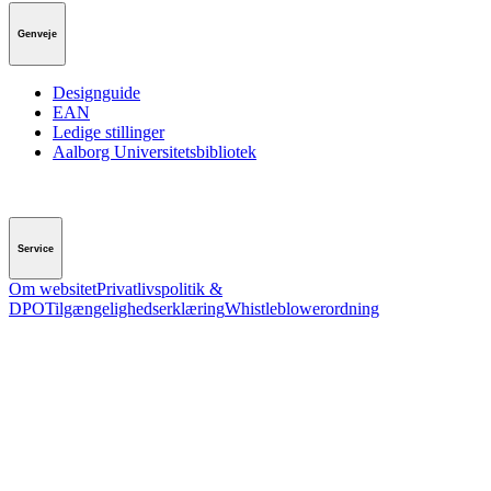
Genveje
Designguide
EAN
Ledige stillinger
Aalborg Universitetsbibliotek
Service
Om websitet
Privatlivspolitik &
DPO
Tilgængelighedserklæring
Whistleblowerordning