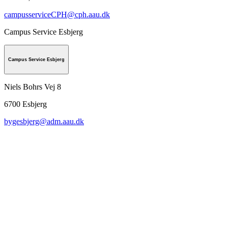
campusserviceCPH@cph.aau.dk
Campus Service Esbjerg
Campus Service Esbjerg
Niels Bohrs Vej 8
6700
Esbjerg
bygesbjerg@adm.aau.dk