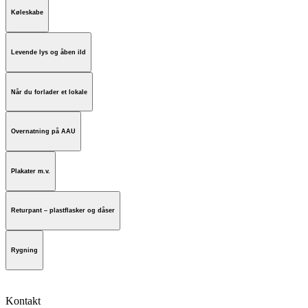
Køleskabe
Levende lys og åben ild
Når du forlader et lokale
Overnatning på AAU
Plakater m.v.
Returpant – plastflasker og dåser
Rygning
Kontakt