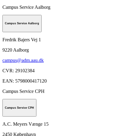
Campus Service Aalborg
Campus Service Aalborg
Fredrik Bajers Vej 1
9220
Aalborg
campus@adm.aau.dk
CVR
:
29102384
EAN
:
5798000417120
Campus Service CPH
Campus Service CPH
A.C. Meyers Vænge 15
2450
København