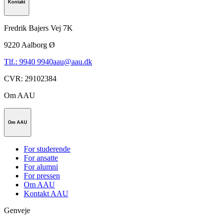
Kontakt
Fredrik Bajers Vej 7K
9220
Aalborg Ø
Tlf.: 9940 9940
aau@aau.dk
CVR
:
29102384
Om AAU
Om AAU
For studerende
For ansatte
For alumni
For pressen
Om AAU
Kontakt AAU
Genveje