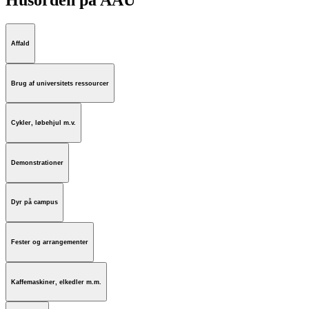
Husorden på AAU
Affald
Brug af universitets ressourcer
Cykler, løbehjul m.v.
Demonstrationer
Dyr på campus
Fester og arrangementer
Kaffemaskiner, elkedler m.m.