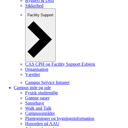
Byggeri & Drift
Sikkerhed
Facility Support
CAS CPH og Facility Support Esbjerg
Organisation
Værdier
Campus Service Intranet
Campus inde og ude
Fysisk studiemiljø
Grønne oaser
Sansehave
Walk and Talk
Campusområder
Plantegninger og bygningsinformation
Husorden på AAU